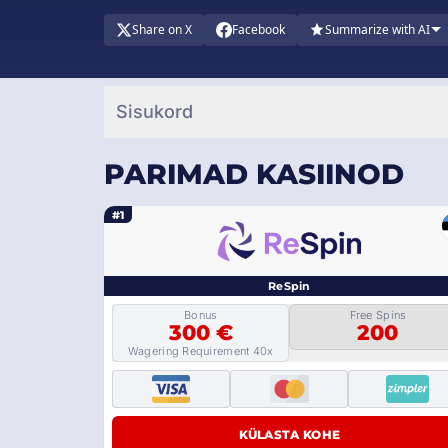
asjatundlikult kureeritud sisu ja avastage stra
Share on X
Facebook
Summarize with AI
suundumusi. Avastage BlackJackSeali juba t
kõrgustele!
Sisukord
PARIMAD KASIINOD
#1
ReSpin
Bonus
Free Spins
300 €
200
Wagering Requirement 40x
KÜLASTA KOHE