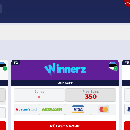
teegiaid, näpunäiteid ja uusimaid
äna ja tõstke oma mängukogemus uutele
#2
#3
Winnerz
Bonus
Free Spins
-
350
KÜLASTA KOHE