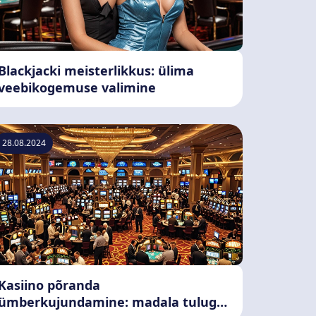
Blackjacki meisterlikkus: ülima
veebikogemuse valimine
28.08.2024
Kasiino põranda
ümberkujundamine: madala tuluga