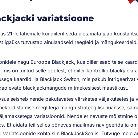
ckjacki variatsioone
 21-le lähemale kui diileril seda ületamata jääb konstantse
est igaüks tutvustab ainulaadseid reegleid ja mängukeerdeid, 
onidele nagu Euroopa Blackjack, kus diiler saab teise kaard
mis on tuntud selle poolest, et diiler kontrollib blackjacki 
sega kaardid, ja Blackjack Switch, mis pakub intrigeerivat
daolevate blackjackmängude mitmekesisest maastikust.
ivsus seisneb nende pakutavates värsketes väljakutsetes j
hekordistamise reeglitega mängu strateegilisi nüansse, sama
jamaksetega variatsioonid. Nende erinevuste mõistmine on võ
s. Et aidata teil selles põnevas maailmas navigeerida ja 
i variatsioonide kohta siin BlackJackSealis. Tutvuge meie ar