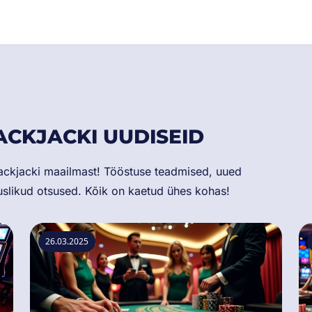
ACKJACKI UUDISEID
lackjacki maailmast! Tööstuse teadmised, uued
uslikud otsused. Kõik on kaetud ühes kohas!
26.03.2025