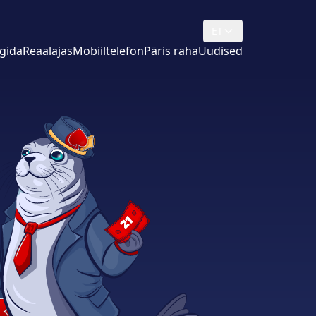
ET
gida
Reaalajas
Mobiiltelefon
Päris raha
Uudised