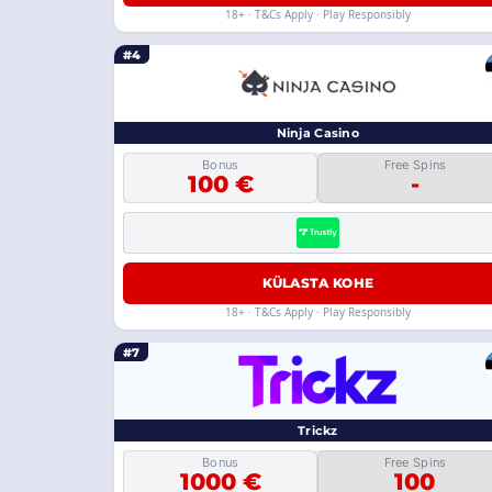
18+ · T&Cs Apply · Play Responsibly
#4
Ninja Casino
Bonus
Free Spins
100 €
-
KÜLASTA KOHE
18+ · T&Cs Apply · Play Responsibly
#7
Trickz
Bonus
Free Spins
1000 €
100