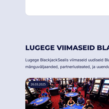
LUGEGE VIIMASEID BL
Lugege BlackjackSealis viimaseid uudiseid B
mänguväljaanded, partnerlusteated, ja uuend
26.03.2025