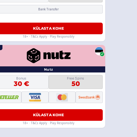
Bank Transfer
KÜLASTA KOHE
18+ · T&Cs Apply · Play Responsibly
2
Nutz
Bonus
Free Spins
30 €
50
KÜLASTA KOHE
18+ · T&Cs Apply · Play Responsibly