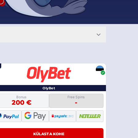
OlyBet
Bonus
Free Spins
200 €
-
KÜLASTA KOHE