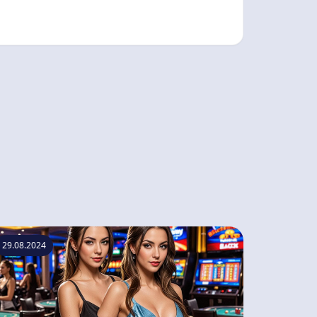
29.08.2024