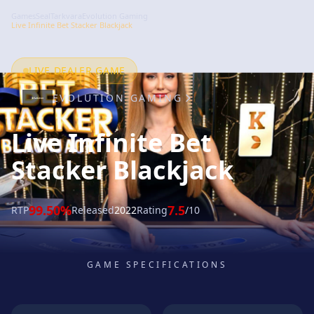
GamesSeal
Tarkvara
Evolution Gaming
Live Infinite Bet Stacker Blackjack
LIVE DEALER GAME
EVOLUTION GAMING
Live Infinite Bet
Stacker Blackjack
99.50%
7.5
RTP
Released
2022
Rating
/10
GAME SPECIFICATIONS