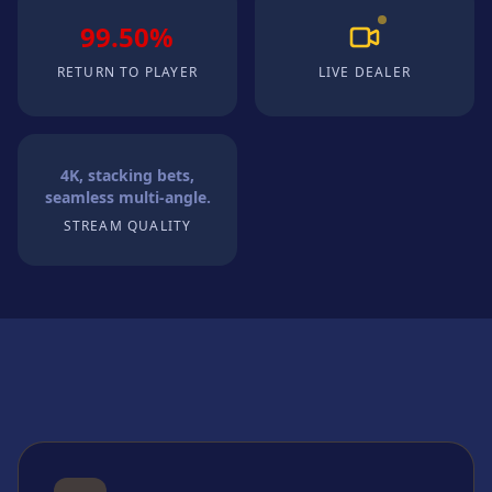
99.50%
RETURN TO PLAYER
LIVE DEALER
4K, stacking bets,
seamless multi-angle.
STREAM QUALITY