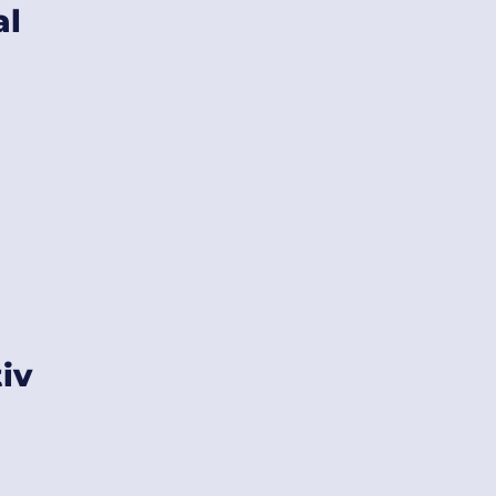
al
iv