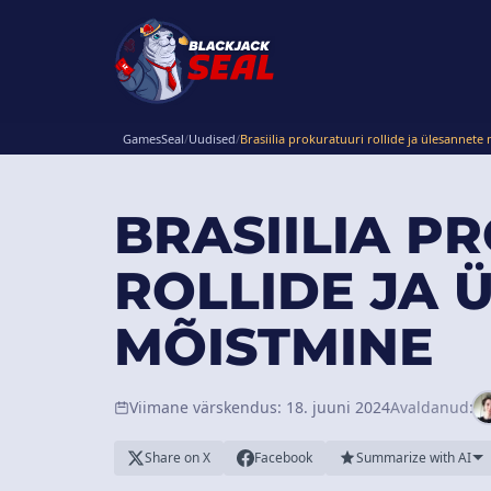
GamesSeal
/
Uudised
/
Brasiilia prokuratuuri rollide ja ülesannete
BRASIILIA P
ROLLIDE JA 
MÕISTMINE
Viimane värskendus: 18. juuni 2024
Avaldanud:
Share on X
Facebook
Summarize with AI