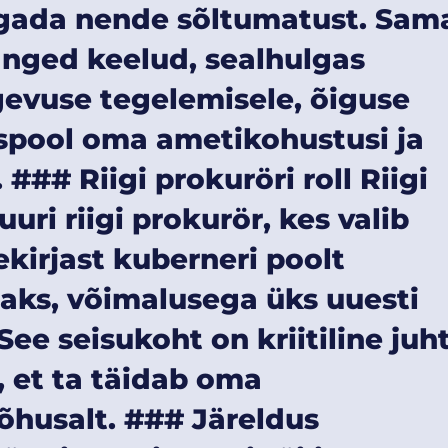
tagada nende sõltumatust. Sam
anged keelud, sealhulgas
egevuse tegelemisele, õiguse
aspool oma ametikohustusi ja
### Riigi prokuröri roll Riigi
uri riigi prokurör, kes valib
kirjast kuberneri poolt
aks, võimalusega üks uuesti
e seisukoht on kriitiline juht
, et ta täidab oma
tõhusalt. ### Järeldus