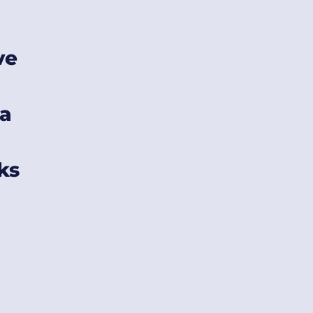
ve
ja
ks